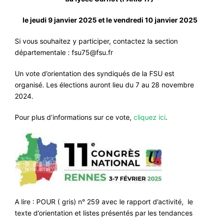
#VOS ÉLUES
le jeudi 9 janvier 2025 et le vendredi 10 janvier 2025
#FORMATION
Si vous souhaitez y participer, contactez la section
#COMMUNIQUÉS
départementale : fsu75@fsu.fr
#ÉLECTIONS
Un vote d’orientation des syndiqués de la FSU est
#MÉDIAS
organisé. Les élections auront lieu du 7 au 28 novembre
2024.
#DÉBATS
Pour plus d’informations sur ce vote,
cliquez ici
.
#PRESSE
#ARCHIVES
A lire : POUR ( gris) n° 259 avec le rapport d’activité, le
texte d’orientation et listes présentés par les tendances