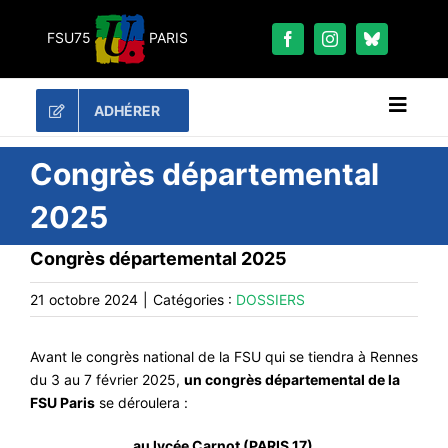
Passer
au
FSU75
PARIS
contenu
ADHÉRER
Naviga
à
bascu
RECHERCHER:
Congrès départemental
2025
LES UNES
Congrès départemental 2025
#ACTUALITÉS
LA FSU 75
21 octobre 2024
|
Catégories :
DOSSIERS
DOSSIERS
Avant le congrès national de la FSU qui se tiendra à Rennes
PUBLICATIONS
du 3 au 7 février 2025,
un congrès départemental de la
CONTACT
FSU Paris
se déroulera :
#ACTIONS
au lycée Carnot (PARIS 17)