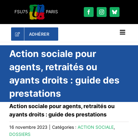
Passer
au
FSU75
PARIS
contenu
ADHÉRER
Naviga
à
bascu
RECHERCHER:
Action sociale pour
agents, retraités ou
LES UNES
ayants droits : guide des
#ACTUALITÉS
prestations
LA FSU 75
DOSSIERS
Action sociale pour agents, retraités ou
PUBLICATIONS
ayants droits : guide des prestations
CONTACT
16 novembre 2023
|
Catégories :
ACTION SOCIALE
,
DOSSIERS
#ACTIONS