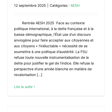
12 septembre 2025
|
Catégories :
AESH
#VOS ÉLUES
#FORMATION
Rentrée AESH 2025 Face au contexte
#COMMUNIQUÉS
politique international, à la dette française et à la
#ÉLECTIONS
baisse démographique, l’État use d’un discours
anxiogène pour faire accepter aux citoyennes et
#MÉDIAS
aux citoyens « l’inéluctable » nécessité de se
soumettre à une politique d’austérité. La FSU
#DÉBATS
refuse toute nouvelle instrumentalisation de la
#PRESSE
dette pour justifier le gel de l’indice. Elle refuse la
perspective d’une année blanche en matière de
#ARCHIVES
revalorisation [...]
Lire la suite