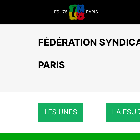
Passer
au
FSU75
PARIS
contenu
FÉDÉRATION SYNDICA
PARIS
LES UNES
LA FSU 