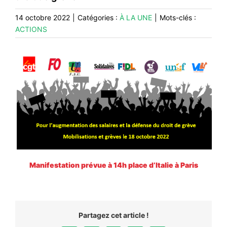
#VOS ÉLUES
14 octobre 2022
|
Catégories :
À LA UNE
|
Mots-clés :
ACTIONS
#FORMATION
#COMMUNIQUÉS
#ÉLECTIONS
#MÉDIAS
#DÉBATS
#PRESSE
#ARCHIVES
Manifestation prévue à 14h place d’Italie à Paris
Partagez cet article !