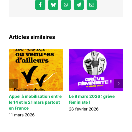
Facebook
Bluesky
WhatsApp
Telegram
Email
Articles similaires
le
Appel à mobilisation entre
Le 8 mars 2026 : grève
P
le 14 et le 21 mars partout
féministe !
2
en France
s
28 février 2026
n
S
11 mars 2026
n
l
r