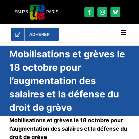
Passer
au
FSU75
PARIS
contenu
ADHÉRER
Naviga
à
bascu
RECHERCHER:
Mobilisations et grèves le
18 octobre pour
LES UNES
l’augmentation des
#ACTUALITÉS
salaires et la défense du
LA FSU 75
DOSSIERS
droit de grève
PUBLICATIONS
Mobilisations et grèves le 18 octobre pour
CONTACT
l’augmentation des salaires et la défense du
#ACTIONS
droit de grève