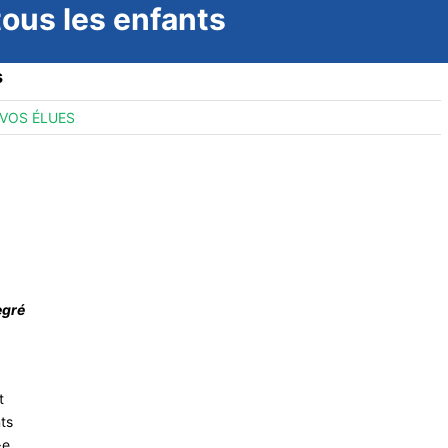
 tous les enfants
s
VOS ÉLUES
egré
t
nts
·e