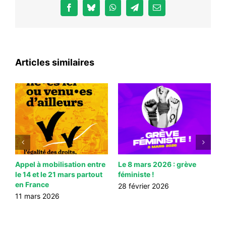
Facebook
Bluesky
WhatsApp
Telegram
Email
Articles similaires
le
Appel à mobilisation entre
Le 8 mars 2026 : grève
P
le 14 et le 21 mars partout
féministe !
2
en France
s
28 février 2026
n
S
11 mars 2026
n
l
r