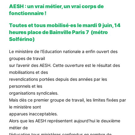
AESH : un vrai métier, un vrai corps de
#VOS ÉLUES
fonctionnaire !
#FORMATION
Toutes et tous mobilisé·es le mardi 9 juin, 14
#COMMUNIQUÉS
heures place de Bainville Paris 7 (métro
Solférino)
#ÉLECTIONS
#MÉDIAS
Le ministère de l’Education nationale a enfin ouvert des
groupes de travail
#DÉBATS
sur l’avenir des AESH. Cette ouverture est le résultat des
mobilisations et des
#PRESSE
revendications portées depuis des années par les
#ARCHIVES
personnels et les
organisations syndicales.
Mais dès ce premier groupe de travail, les limites fixées par
le ministère sont
apparues inacceptables.
Alors que les AESH représentent aujourd’hui le deuxième
métier de
l’éducation tous ministères confondus en nombre de