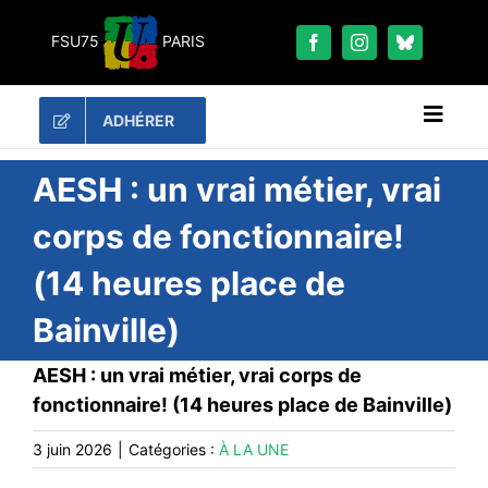
Passer
au
FSU75
PARIS
contenu
ADHÉRER
Naviga
à
bascu
RECHERCHER:
AESH : un vrai métier, vrai
corps de fonctionnaire!
LES UNES
(14 heures place de
#ACTUALITÉS
Bainville)
LA FSU 75
DOSSIERS
AESH : un vrai métier, vrai corps de
PUBLICATIONS
fonctionnaire! (14 heures place de Bainville)
CONTACT
3 juin 2026
|
Catégories :
À LA UNE
#ACTIONS